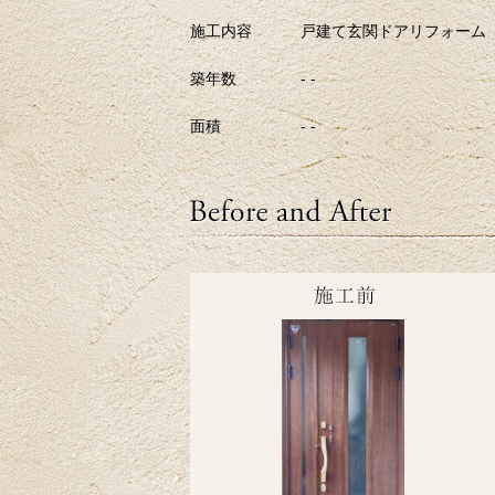
施工内容
戸建て玄関ドアリフォーム
築年数
- -
面積
- -