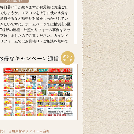
2026/07/17
毎日暑い日が続きますがお元気にお過ごし
でしょうか。エアコンを上手に使い水分を
適時摂るなど熱中症対策をしっかりしてい
きたいですね。ホームページでは横浜市S区
T様邸の屋根・外壁のリフォーム事例をアッ
プ致しましたのでご覧ください。カインド
リフォームではお見積り・ご相談を無料で
行っております。お気軽にお問い合わせく
ださい。
2026/06/26
皆さま、こんにちは。晴れ間の少ない日が
続きますが、いかがお過ごしですか？横浜
市A区K様邸の浴室・内窓のリフォーム事例
をアップ致しましたのでご覧ください。カ
インドリフォームではお見積り・ご相談を
無料で行っております。お気軽にお問い合
わせください。
2026/06/10
いよいよ梅雨入りですね。憂鬱な季節だか
らこそ、お家の中では快適に過ごしたいも
のです。横浜市I区T様邸のキッチンリフォー