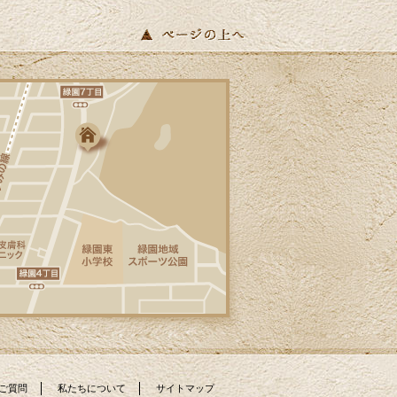
ております。
2026/04/17
青葉が美しい季節になりました。明るい日
差しを新しい窓で迎えませんか？環境省が
実施する「みらいエコ住宅2026事業」で補
助金の交付が決定しました。断熱性能の高
い窓を導入する「窓リノベ」では、熱・遮
音・結露軽減により光熱費の削減や快適な
住環境の向上が期待できます。（補助金申
請には様々な要件クリアが必要となりま
す）カインドリフォームはお見積り・ご相
談は無料です。皆様からのお問合せをお待
ちしております。
2026/04/07
春、新しいスタートの季節ですね。大きな
ランドセルを背負った新入生が桜の下を楽
しそうに歩く姿を見かけます。ホームペー
ジでは新しい施工例をアップ致しました。H
区M様邸ではキッチンリフォームを、A区N
様邸では玄関リフォームを実施致しまし
た。どちらもとてもご満足いただいており
ご質問
私たちについて
サイトマップ