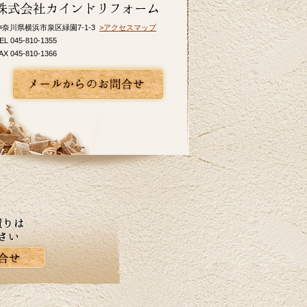
ム事例をアップ致しましたのでご覧くださ
い。カインドリフォームではお見積り・ご
神奈川県横浜市泉区緑園7-1-3
>アクセスマップ
相談を無料で行っております。お気軽にお
EL 045-810-1355
問い合わせください。
AX 045-810-1366
2026/05/27
皆さま、こんにちは。夏のように暑い日が
あり体調管理が難しいですね。横浜市K区E
様邸のバス・洗面のリフォーム事例をアッ
プ致しましたのでご覧下さい。お見積り、
ご相談は無料です。お気軽にお問合せ下さ
い。
2026/04/24
ツツジの花が街を鮮やかに彩り、お出かけ
にも最適な季節ですね。当社はゴールデン
ウイーク中も休まず営業しております。リ
フォームに関するご相談、お見積りなどお
気軽にお問い合わせください。ホームペー
ジでは、H区M様邸のキッチリフォーム、A
区N様邸の玄関ドアリフォーム事例を掲載致
しました。リフォームのご参考に是非ご覧
ください。皆様からのお問合せをお待ちし