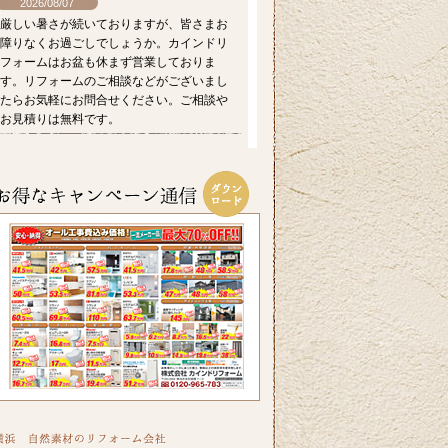
2026/08/07
厳しい暑さが続いておりますが、皆さまお
障りなくお過ごしでしょうか。カインドリ
フォームはお盆も休まず営業しておりま
す。リフォームのご相談などがございまし
たらお気軽にお問合せください。ご相談や
お見積りは無料です。
2026/07/17
毎日暑い日が続きますがお元気にお過ごし
でしょうか。エアコンを上手に使い水分を
適時摂るなど熱中症対策をしっかりしてい
きたいですね。ホームページでは横浜市S区
T様邸の屋根・外壁のリフォーム事例をアッ
プ致しましたのでご覧ください。カインド
リフォームではお見積り・ご相談を無料で
行っております。お気軽にお問い合わせく
ださい。
2026/06/26
皆さま、こんにちは。晴れ間の少ない日が
続きますが、いかがお過ごしですか？横浜
市A区K様邸の浴室・内窓のリフォーム事例
をアップ致しましたのでご覧ください。カ