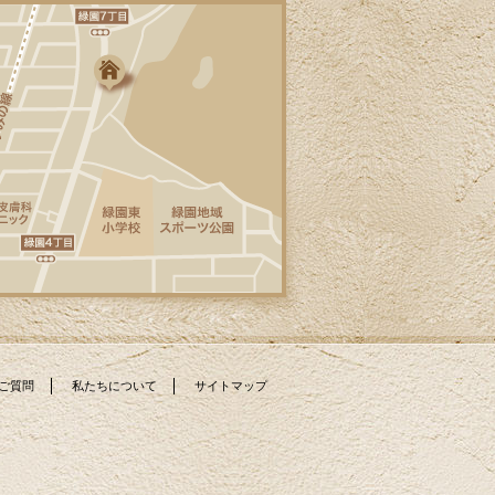
2026/04/07
春、新しいスタートの季節ですね。大きな
ランドセルを背負った新入生が桜の下を楽
しそうに歩く姿を見かけます。ホームペー
ジでは新しい施工例をアップ致しました。H
区M様邸ではキッチンリフォームを、A区N
様邸では玄関リフォームを実施致しまし
た。どちらもとてもご満足いただいており
ます。リフォームをお考えの方のご参考に
なるかと思います。是非、ご覧ください。
カインドリフォームではお見積り・ご相談
を無料で行っております。メール、お電話
にてお気軽にお問い合わせください。
2026/03/19
ひと雨ごとに春が近づいていますね。桜の
開花のニュースもチラホラと届くようにな
りました。ホームページでは新しい施工例
をアップ致しました。T区M様邸では浴室を
ご質問
私たちについて
サイトマップ
フルリフォームを実施しました。明るく清
潔な空間となり、お風呂タイムが楽しみに
なりますね。カインドリフォームではお見
積り・ご相談を無料で行っております。メ
ール、お電話にてお気軽にお問い合わせく