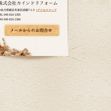
インドリフォームではお見積り・ご相談を
無料で行っております。お気軽にお問い合
神奈川県横浜市泉区緑園7-1-3
>アクセスマップ
わせください。
EL 045-810-1355
AX 045-810-1366
2026/06/10
いよいよ梅雨入りですね。憂鬱な季節だか
らこそ、お家の中では快適に過ごしたいも
のです。横浜市I区T様邸のキッチンリフォー
ム事例をアップ致しましたのでご覧くださ
い。カインドリフォームではお見積り・ご
相談を無料で行っております。お気軽にお
問い合わせください。
2026/05/27
皆さま、こんにちは。夏のように暑い日が
あり体調管理が難しいですね。横浜市K区E
様邸のバス・洗面のリフォーム事例をアッ
プ致しましたのでご覧下さい。お見積り、
ご相談は無料です。お気軽にお問合せ下さ
い。
2026/04/24
ツツジの花が街を鮮やかに彩り、お出かけ