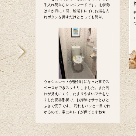
手入れ簡単なレンジフードです。 お掃除
は２か月に１回、給湯トレイにお湯を入
れボタンを押すだけととっても簡単。
T
F
ウォシュレットが壁付けになった事でス
ペースができスッキリしました。また汚
れが見えにくく、たまりやすいフチをな
くした便器形状で、お掃除はサッとひと
ふきで完了です。 汚れもパッと一目でわ
かるので、常にキレイが保てますね★