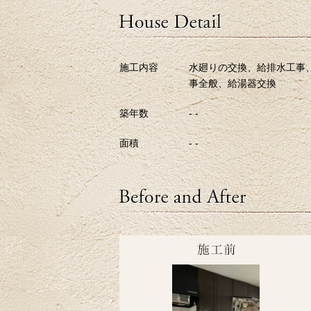
施工内容
水廻りの交換、給排水工事
事全般、給湯器交換
築年数
- -
面積
- -