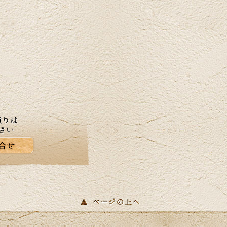
にも最適な季節ですね。当社はゴールデン
ウイーク中も休まず営業しております。リ
フォームに関するご相談、お見積りなどお
気軽にお問い合わせください。ホームペー
ジでは、H区M様邸のキッチリフォーム、A
区N様邸の玄関ドアリフォーム事例を掲載致
しました。リフォームのご参考に是非ご覧
ください。皆様からのお問合せをお待ちし
ております。
2026/04/17
青葉が美しい季節になりました。明るい日
差しを新しい窓で迎えませんか？環境省が
実施する「みらいエコ住宅2026事業」で補
助金の交付が決定しました。断熱性能の高
い窓を導入する「窓リノベ」では、熱・遮
音・結露軽減により光熱費の削減や快適な
住環境の向上が期待できます。（補助金申
請には様々な要件クリアが必要となりま
す）カインドリフォームはお見積り・ご相
談は無料です。皆様からのお問合せをお待
ちしております。