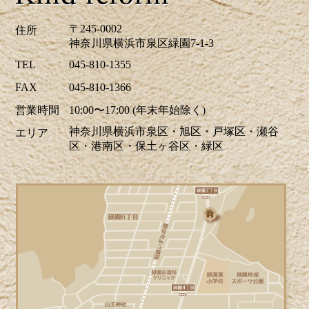
見積り、ご相談は無料です。お気軽にお
問合せ下さい。
〒245-0002
住所
神奈川県横浜市泉区緑園7-1-3
2026/04/24
TEL
045-810-1355
ツツジの花が街を鮮やかに彩り、お出か
FAX
045-810-1366
けにも最適な季節ですね。当社はゴール
営業時間
10:00〜17:00 (年末年始除く)
デンウイーク中も休まず営業しておりま
神奈川県横浜市泉区・旭区・戸塚区・瀬谷
エリア
す。リフォームに関するご相談、お見積
区・港南区・保土ヶ谷区・緑区
りなどお気軽にお問い合わせください。
ホームページでは、H区M様邸のキッチ
リフォーム、A区N様邸の玄関ドアリフォ
ーム事例を掲載致しました。リフォーム
のご参考に是非ご覧ください。皆様から
のお問合せをお待ちしております。
2026/04/17