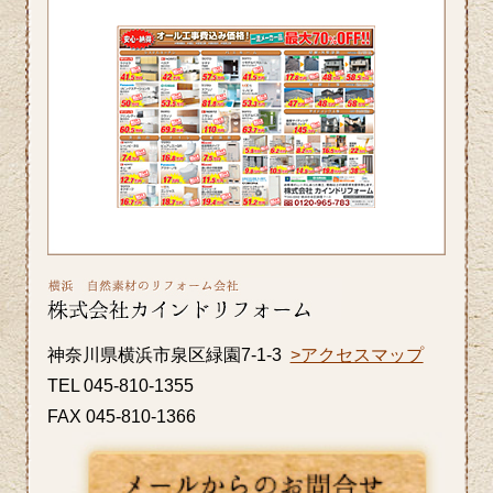
分を適時摂るなど熱中症対策をしっかり
していきたいですね。ホームページでは
横浜市S区T様邸の屋根・外壁のリフォー
ム事例をアップ致しましたのでご覧くだ
さい。カインドリフォームではお見積
り・ご相談を無料で行っております。お
気軽にお問い合わせください。
2026/06/26
皆さま、こんにちは。晴れ間の少ない日
が続きますが、いかがお過ごしですか？
神奈川県横浜市泉区緑園7-1-3
>アクセスマップ
横浜市A区K様邸の浴室・内窓のリフォー
TEL 045-810-1355
ム事例をアップ致しましたのでご覧くだ
FAX 045-810-1366
さい。カインドリフォームではお見積
り・ご相談を無料で行っております。お
気軽にお問い合わせください。