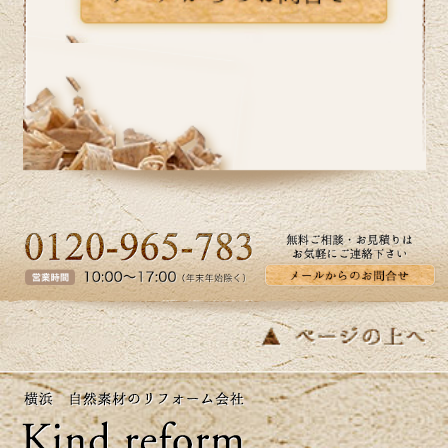
2026/06/10
いよいよ梅雨入りですね。憂鬱な季節だ
からこそ、お家の中では快適に過ごした
いものです。横浜市I区T様邸のキッチン
リフォーム事例をアップ致しましたので
ご覧ください。カインドリフォームでは
お見積り・ご相談を無料で行っておりま
す。お気軽にお問い合わせください。
2026/05/27
皆さま、こんにちは。夏のように暑い日
があり体調管理が難しいですね。横浜市
K区E様邸のバス・洗面のリフォーム事例
をアップ致しましたのでご覧下さい。お