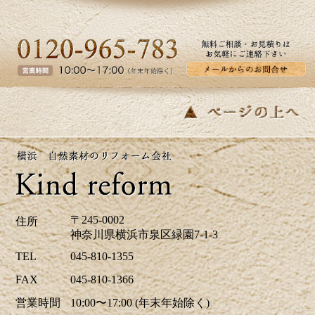
ご覧ください。カインドリフォームでは
お見積り・ご相談を無料で行っておりま
す。お気軽にお問い合わせください。
2026/05/27
皆さま、こんにちは。夏のように暑い日
があり体調管理が難しいですね。横浜市
K区E様邸のバス・洗面のリフォーム事例
をアップ致しましたのでご覧下さい。お
見積り、ご相談は無料です。お気軽にお
問合せ下さい。
〒245-0002
住所
神奈川県横浜市泉区緑園7-1-3
2026/04/24
TEL
045-810-1355
ツツジの花が街を鮮やかに彩り、お出か
FAX
045-810-1366
けにも最適な季節ですね。当社はゴール
営業時間
10:00〜17:00 (年末年始除く)
デンウイーク中も休まず営業しておりま