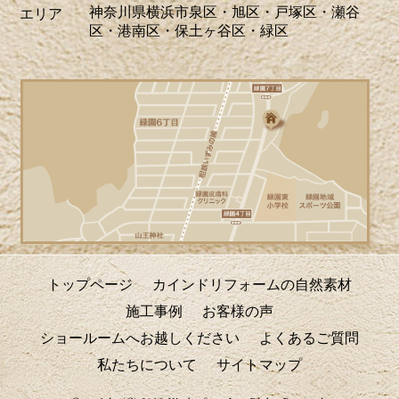
神奈川県横浜市泉区・旭区・戸塚区・瀬谷
エリア
す。リフォームに関するご相談、お見積
区・港南区・保土ヶ谷区・緑区
りなどお気軽にお問い合わせください。
ホームページでは、H区M様邸のキッチ
リフォーム、A区N様邸の玄関ドアリフォ
ーム事例を掲載致しました。リフォーム
のご参考に是非ご覧ください。皆様から
のお問合せをお待ちしております。
2026/04/17
青葉が美しい季節になりました。明るい
日差しを新しい窓で迎えませんか？環境
トップページ
カインドリフォームの自然素材
省が実施する「みらいエコ住宅2026事
施工事例
お客様の声
業」で補助金の交付が決定しました。断
ショールームへお越しください
よくあるご質問
熱性能の高い窓を導入する「窓リノベ」
私たちについて
サイトマップ
では、熱・遮音・結露軽減により光熱費
の削減や快適な住環境の向上が期待でき