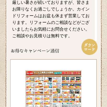
厳しい暑さが続いておりますが、皆さま
お障りなくお過ごしでしょうか。カイン
ドリフォームはお盆も休まず営業してお
ります。リフォームのご相談などがござ
いましたらお気軽にお問合せください。
ご相談やお見積りは無料です。
2026/07/17
毎日暑い日が続きますがお元気にお過ご
しでしょうか。エアコンを上手に使い水
分を適時摂るなど熱中症対策をしっかり
していきたいですね。ホームページでは
横浜市S区T様邸の屋根・外壁のリフォー
ム事例をアップ致しましたのでご覧くだ
さい。カインドリフォームではお見積
り・ご相談を無料で行っております。お