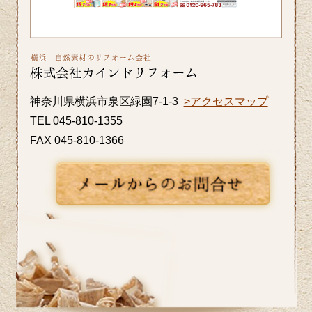
気軽にお問い合わせください。
2026/06/26
皆さま、こんにちは。晴れ間の少ない日
が続きますが、いかがお過ごしですか？
神奈川県横浜市泉区緑園7-1-3
>アクセスマップ
横浜市A区K様邸の浴室・内窓のリフォー
TEL 045-810-1355
ム事例をアップ致しましたのでご覧くだ
FAX 045-810-1366
さい。カインドリフォームではお見積
り・ご相談を無料で行っております。お
気軽にお問い合わせください。
2026/06/10
いよいよ梅雨入りですね。憂鬱な季節だ
からこそ、お家の中では快適に過ごした
いものです。横浜市I区T様邸のキッチン
リフォーム事例をアップ致しましたので