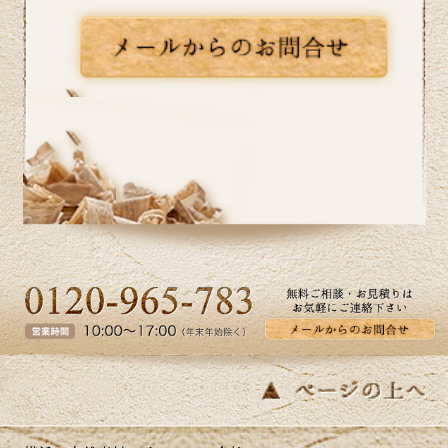
り・ご相談を無料で行っております。お
気軽にお問い合わせください。
2026/06/10
いよいよ梅雨入りですね。憂鬱な季節だ
からこそ、お家の中では快適に過ごした
いものです。横浜市I区T様邸のキッチン
リフォーム事例をアップ致しましたので
ご覧ください。カインドリフォームでは
お見積り・ご相談を無料で行っておりま
す。お気軽にお問い合わせください。
2026/05/27
皆さま、こんにちは。夏のように暑い日
があり体調管理が難しいですね。横浜市
K区E様邸のバス・洗面のリフォーム事例