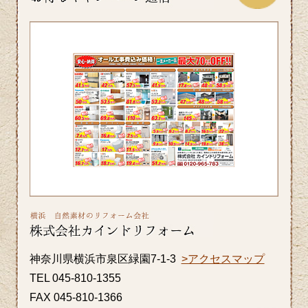
毎日暑い日が続きますがお元気にお過ご
しでしょうか。エアコンを上手に使い水
分を適時摂るなど熱中症対策をしっかり
していきたいですね。ホームページでは
横浜市S区T様邸の屋根・外壁のリフォー
ム事例をアップ致しましたのでご覧くだ
さい。カインドリフォームではお見積
り・ご相談を無料で行っております。お
気軽にお問い合わせください。
2026/06/26
皆さま、こんにちは。晴れ間の少ない日
が続きますが、いかがお過ごしですか？
神奈川県横浜市泉区緑園7-1-3
>アクセスマップ
横浜市A区K様邸の浴室・内窓のリフォー
TEL 045-810-1355
ム事例をアップ致しましたのでご覧くだ
FAX 045-810-1366
さい。カインドリフォームではお見積