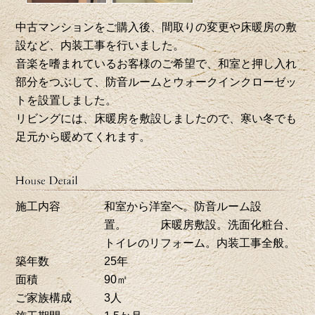
中古マンションをご購入後、間取りの変更や床暖房の敷
設など、内装工事を行いました。
音楽を嗜まれているお客様のご希望で、和室と押し入れ
部分をつぶして、防音ルームとウォークインクローゼッ
トを設置しました。
リビングには、床暖房を敷設しましたので、寒い冬でも
足元から暖めてくれます。
施工内容
和室から洋室へ。防音ルーム設
置。 床暖房敷設。洗面化粧台、
トイレのリフォーム。内装工事全般。
築年数
25年
面積
90㎡
ご家族構成
3人