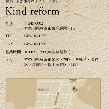
をアップ致しましたのでご覧下さい。お
見積り、ご相談は無料です。お気軽にお
問合せ下さい。
〒245-0002
住所
神奈川県横浜市泉区緑園7-1-3
2026/04/24
TEL
045-810-1355
ツツジの花が街を鮮やかに彩り、お出か
FAX
045-810-1366
けにも最適な季節ですね。当社はゴール
営業時間
10:00〜17:00 (年末年始除く)
デンウイーク中も休まず営業しておりま
神奈川県横浜市泉区・旭区・戸塚区・瀬谷
エリア
す。リフォームに関するご相談、お見積
区・港南区・保土ヶ谷区・緑区
りなどお気軽にお問い合わせください。
ホームページでは、H区M様邸のキッチ
リフォーム、A区N様邸の玄関ドアリフォ
ーム事例を掲載致しました。リフォーム
のご参考に是非ご覧ください。皆様から
のお問合せをお待ちしております。