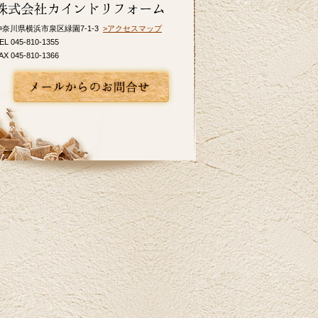
インドリフォームではお見積り・ご相談を
無料で行っております。お気軽にお問い合
神奈川県横浜市泉区緑園7-1-3
>アクセスマップ
わせください。
EL 045-810-1355
AX 045-810-1366
2026/06/10
いよいよ梅雨入りですね。憂鬱な季節だか
らこそ、お家の中では快適に過ごしたいも
のです。横浜市I区T様邸のキッチンリフォー
ム事例をアップ致しましたのでご覧くださ
い。カインドリフォームではお見積り・ご
相談を無料で行っております。お気軽にお
問い合わせください。
2026/05/27
皆さま、こんにちは。夏のように暑い日が
あり体調管理が難しいですね。横浜市K区E
様邸のバス・洗面のリフォーム事例をアッ
プ致しましたのでご覧下さい。お見積り、
ご相談は無料です。お気軽にお問合せ下さ
い。
2026/04/24
ツツジの花が街を鮮やかに彩り、お出かけ