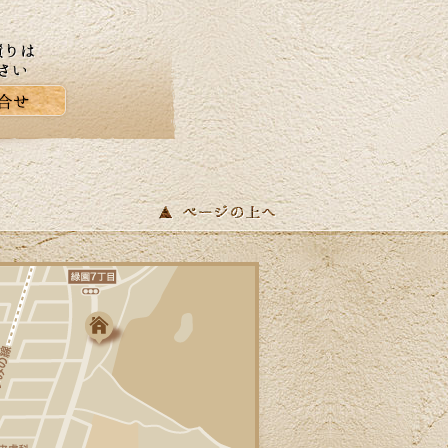
にも最適な季節ですね。当社はゴールデン
ウイーク中も休まず営業しております。リ
フォームに関するご相談、お見積りなどお
気軽にお問い合わせください。ホームペー
ジでは、H区M様邸のキッチリフォーム、A
区N様邸の玄関ドアリフォーム事例を掲載致
しました。リフォームのご参考に是非ご覧
ください。皆様からのお問合せをお待ちし
ております。
2026/04/17
青葉が美しい季節になりました。明るい日
差しを新しい窓で迎えませんか？環境省が
実施する「みらいエコ住宅2026事業」で補
助金の交付が決定しました。断熱性能の高
い窓を導入する「窓リノベ」では、熱・遮
音・結露軽減により光熱費の削減や快適な
住環境の向上が期待できます。（補助金申
請には様々な要件クリアが必要となりま
す）カインドリフォームはお見積り・ご相
談は無料です。皆様からのお問合せをお待
ちしております。