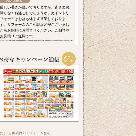
2026/08/07
厳しい暑さが続いておりますが、皆さまお
障りなくお過ごしでしょうか。カインドリ
フォームはお盆も休まず営業しておりま
す。リフォームのご相談などがございまし
たらお気軽にお問合せください。ご相談や
お見積りは無料です。
2026/07/17
毎日暑い日が続きますがお元気にお過ごし
でしょうか。エアコンを上手に使い水分を
適時摂るなど熱中症対策をしっかりしてい
きたいですね。ホームページでは横浜市S区
T様邸の屋根・外壁のリフォーム事例をアッ
プ致しましたのでご覧ください。カインド
リフォームではお見積り・ご相談を無料で
行っております。お気軽にお問い合わせく
ださい。
2026/06/26
皆さま、こんにちは。晴れ間の少ない日が
続きますが、いかがお過ごしですか？横浜
市A区K様邸の浴室・内窓のリフォーム事例
をアップ致しましたのでご覧ください。カ