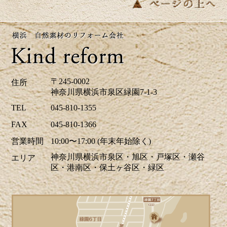
ツツジの花が街を鮮やかに彩り、お出か
けにも最適な季節ですね。当社はゴール
デンウイーク中も休まず営業しておりま
す。リフォームに関するご相談、お見積
りなどお気軽にお問い合わせください。
ホームページでは、H区M様邸のキッチ
〒245-0002
住所
リフォーム、A区N様邸の玄関ドアリフォ
神奈川県横浜市泉区緑園7-1-3
ーム事例を掲載致しました。リフォーム
TEL
045-810-1355
のご参考に是非ご覧ください。皆様から
FAX
045-810-1366
のお問合せをお待ちしております。
営業時間
10:00〜17:00 (年末年始除く)
神奈川県横浜市泉区・旭区・戸塚区・瀬谷
エリア
2026/04/17
区・港南区・保土ヶ谷区・緑区
青葉が美しい季節になりました。明るい
日差しを新しい窓で迎えませんか？環境
省が実施する「みらいエコ住宅2026事
業」で補助金の交付が決定しました。断