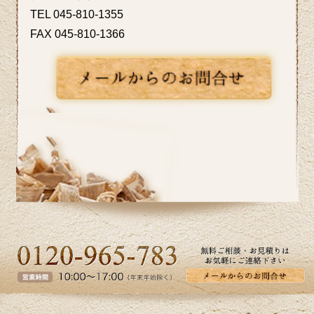
からこそ、お家の中では快適に過ごした
TEL 045-810-1355
いものです。横浜市I区T様邸のキッチン
FAX 045-810-1366
リフォーム事例をアップ致しましたので
ご覧ください。カインドリフォームでは
お見積り・ご相談を無料で行っておりま
す。お気軽にお問い合わせください。
2026/05/27
皆さま、こんにちは。夏のように暑い日
があり体調管理が難しいですね。横浜市
K区E様邸のバス・洗面のリフォーム事例
をアップ致しましたのでご覧下さい。お
見積り、ご相談は無料です。お気軽にお
問合せ下さい。
2026/04/24