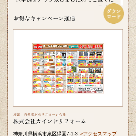
さい。カインドリフォームではお見積
り・ご相談を無料で行っております。お
気軽にお問い合わせください。
2026/06/26
皆さま、こんにちは。晴れ間の少ない日
が続きますが、いかがお過ごしですか？
横浜市A区K様邸の浴室・内窓のリフォー
ム事例をアップ致しましたのでご覧くだ
さい。カインドリフォームではお見積
り・ご相談を無料で行っております。お
気軽にお問い合わせください。
2026/06/10
いよいよ梅雨入りですね。憂鬱な季節だ
神奈川県横浜市泉区緑園7-1-3
>アクセスマップ