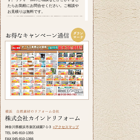
たらお気軽にお問合せください。ご相談や
お見積りは無料です。
2026/07/17
毎日暑い日が続きますがお元気にお過ごし
でしょうか。エアコンを上手に使い水分を
適時摂るなど熱中症対策をしっかりしてい
きたいですね。ホームページでは横浜市S区
T様邸の屋根・外壁のリフォーム事例をアッ
プ致しましたのでご覧ください。カインド
リフォームではお見積り・ご相談を無料で
行っております。お気軽にお問い合わせく
ださい。
2026/06/26
皆さま、こんにちは。晴れ間の少ない日が
続きますが、いかがお過ごしですか？横浜
市A区K様邸の浴室・内窓のリフォーム事例
をアップ致しましたのでご覧ください。カ
インドリフォームではお見積り・ご相談を
無料で行っております。お気軽にお問い合
神奈川県横浜市泉区緑園7-1-3
>アクセスマップ
わせください。
TEL 045-810-1355
FAX 045-810-1366