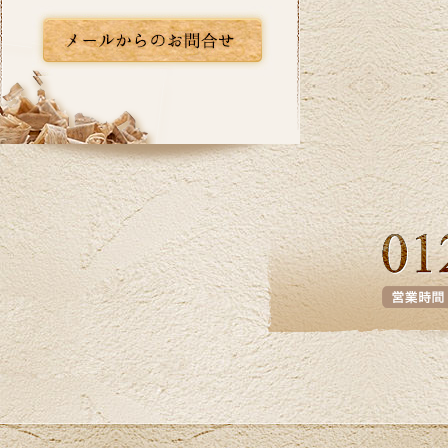
2026/06/10
いよいよ梅雨入りですね。憂鬱な季節だか
らこそ、お家の中では快適に過ごしたいも
のです。横浜市I区T様邸のキッチンリフォー
ム事例をアップ致しましたのでご覧くださ
い。カインドリフォームではお見積り・ご
相談を無料で行っております。お気軽にお
問い合わせください。
2026/05/27
皆さま、こんにちは。夏のように暑い日が
あり体調管理が難しいですね。横浜市K区E
様邸のバス・洗面のリフォーム事例をアッ
プ致しましたのでご覧下さい。お見積り、
ご相談は無料です。お気軽にお問合せ下さ
い。
2026/04/24
ツツジの花が街を鮮やかに彩り、お出かけ
にも最適な季節ですね。当社はゴールデン
ウイーク中も休まず営業しております。リ
フォームに関するご相談、お見積りなどお
気軽にお問い合わせください。ホームペー