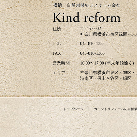
ジでは、H区M様邸のキッチリフォーム、A
区N様邸の玄関ドアリフォーム事例を掲載致
しました。リフォームのご参考に是非ご覧
ください。皆様からのお問合せをお待ちし
ております。
〒245-0002
住所
神奈川県横浜市泉区緑園7-1-3
2026/04/17
青葉が美しい季節になりました。明るい日
TEL
045-810-1355
差しを新しい窓で迎えませんか？環境省が
FAX
045-810-1366
実施する「みらいエコ住宅2026事業」で補
助金の交付が決定しました。断熱性能の高
営業時間
10:00〜17:00 (年末年始除く)
い窓を導入する「窓リノベ」では、熱・遮
音・結露軽減により光熱費の削減や快適な
神奈川県横浜市泉区・旭区・
エリア
住環境の向上が期待できます。（補助金申
港南区・保土ヶ谷区・緑区
請には様々な要件クリアが必要となりま
す）カインドリフォームはお見積り・ご相
談は無料です。皆様からのお問合せをお待
ちしております。
トップページ
カインドリフォームの自然
2026/04/07
春、新しいスタートの季節ですね。大きな
ランドセルを背負った新入生が桜の下を楽
しそうに歩く姿を見かけます。ホームペー
ジでは新しい施工例をアップ致しました。H