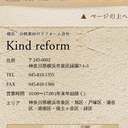
皆さま、こんにちは。夏のように暑い日があ
り体調管理が難しいですね。横浜市K区E様邸
のバス・洗面のリフォーム事例をアップ致し
ましたのでご覧下さい。お見積り、ご相談は
無料です。お気軽にお問合せ下さい。
2026/04/24
ツツジの花が街を鮮やかに彩り、お出かけに
〒245-0002
住所
も最適な季節ですね。当社はゴールデンウイ
神奈川県横浜市泉区緑園7-1-3
ーク中も休まず営業しております。リフォー
TEL
045-810-1355
ムに関するご相談、お見積りなどお気軽にお
FAX
045-810-1366
問い合わせください。ホームページでは、H区
営業時間
10:00〜17:00 (年末年始除く)
M様邸のキッチリフォーム、A区N様邸の玄関
神奈川県横浜市泉区・旭区・戸塚区・瀬谷
エリア
ドアリフォーム事例を掲載致しました。リフ
区・港南区・保土ヶ谷区・緑区
ォームのご参考に是非ご覧ください。皆様か
らのお問合せをお待ちしております。