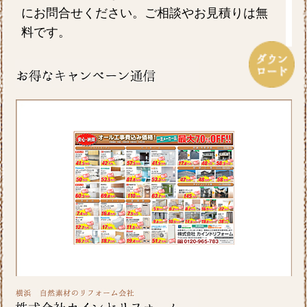
にお問合せください。ご相談やお見積りは無
料です。
2026/07/17
毎日暑い日が続きますがお元気にお過ごしで
しょうか。エアコンを上手に使い水分を適時
摂るなど熱中症対策をしっかりしていきたい
ですね。ホームページでは横浜市S区T様邸の
屋根・外壁のリフォーム事例をアップ致しま
したのでご覧ください。カインドリフォーム
ではお見積り・ご相談を無料で行っておりま
す。お気軽にお問い合わせください。
2026/06/26
皆さま、こんにちは。晴れ間の少ない日が続
きますが、いかがお過ごしですか？横浜市A区