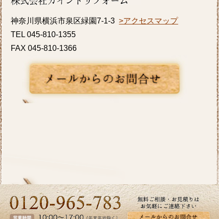
K様邸の浴室・内窓のリフォーム事例をアップ
神奈川県横浜市泉区緑園7-1-3
>アクセスマップ
致しましたのでご覧ください。カインドリフ
TEL 045-810-1355
ォームではお見積り・ご相談を無料で行って
FAX 045-810-1366
おります。お気軽にお問い合わせください。
2026/06/10
いよいよ梅雨入りですね。憂鬱な季節だから
こそ、お家の中では快適に過ごしたいもので
す。横浜市I区T様邸のキッチンリフォーム事
例をアップ致しましたのでご覧ください。カ
インドリフォームではお見積り・ご相談を無
料で行っております。お気軽にお問い合わせ
ください。
2026/05/27