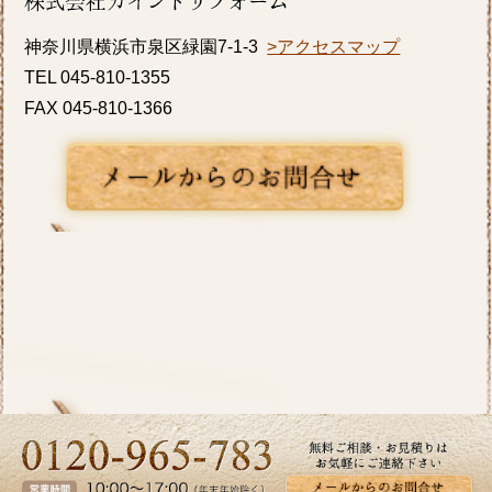
K様邸の浴室・内窓のリフォーム事例をアップ
神奈川県横浜市泉区緑園7-1-3
>アクセスマップ
致しましたのでご覧ください。カインドリフ
TEL 045-810-1355
ォームではお見積り・ご相談を無料で行って
FAX 045-810-1366
おります。お気軽にお問い合わせください。
2026/06/10
いよいよ梅雨入りですね。憂鬱な季節だから
こそ、お家の中では快適に過ごしたいもので
す。横浜市I区T様邸のキッチンリフォーム事
例をアップ致しましたのでご覧ください。カ
インドリフォームではお見積り・ご相談を無
料で行っております。お気軽にお問い合わせ
ください。
2026/05/27