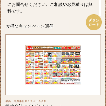
にお問合せください。ご相談やお見積りは無
料です。
2026/07/17
毎日暑い日が続きますがお元気にお過ごしで
しょうか。エアコンを上手に使い水分を適時
摂るなど熱中症対策をしっかりしていきたい
ですね。ホームページでは横浜市S区T様邸の
屋根・外壁のリフォーム事例をアップ致しま
したのでご覧ください。カインドリフォーム
ではお見積り・ご相談を無料で行っておりま
す。お気軽にお問い合わせください。
2026/06/26
皆さま、こんにちは。晴れ間の少ない日が続
きますが、いかがお過ごしですか？横浜市A区