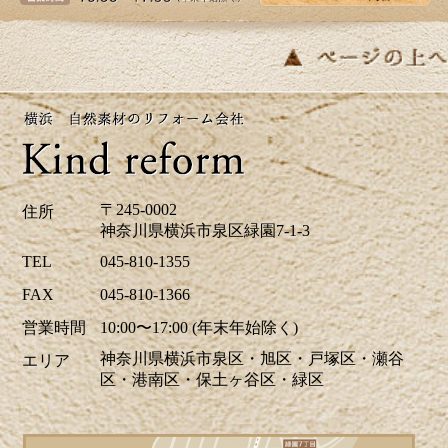
皆さま、こんにちは。夏のように暑い日があ
り体調管理が難しいですね。横浜市K区E様邸
のバス・洗面のリフォーム事例をアップ致し
ましたのでご覧下さい。お見積り、ご相談は
無料です。お気軽にお問合せ下さい。
2026/04/24
ツツジの花が街を鮮やかに彩り、お出かけに
〒245-0002
住所
も最適な季節ですね。当社はゴールデンウイ
神奈川県横浜市泉区緑園7-1-3
ーク中も休まず営業しております。リフォー
TEL
045-810-1355
ムに関するご相談、お見積りなどお気軽にお
FAX
045-810-1366
問い合わせください。ホームページでは、H区
営業時間
10:00〜17:00 (年末年始除く)
M様邸のキッチリフォーム、A区N様邸の玄関
神奈川県横浜市泉区・旭区・戸塚区・瀬谷
エリア
ドアリフォーム事例を掲載致しました。リフ
区・港南区・保土ヶ谷区・緑区
ォームのご参考に是非ご覧ください。皆様か
らのお問合せをお待ちしております。