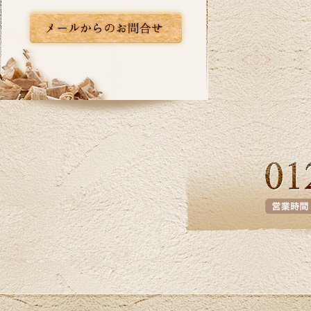
2026/06/10
いよいよ梅雨入りですね。憂鬱な季節だか
らこそ、お家の中では快適に過ごしたいも
のです。横浜市I区T様邸のキッチンリフォー
ム事例をアップ致しましたのでご覧くださ
い。カインドリフォームではお見積り・ご
相談を無料で行っております。お気軽にお
問い合わせください。
2026/05/27
皆さま、こんにちは。夏のように暑い日が
あり体調管理が難しいですね。横浜市K区E
様邸のバス・洗面のリフォーム事例をアッ
プ致しましたのでご覧下さい。お見積り、
ご相談は無料です。お気軽にお問合せ下さ
い。
2026/04/24
ツツジの花が街を鮮やかに彩り、お出かけ
にも最適な季節ですね。当社はゴールデン
ウイーク中も休まず営業しております。リ
フォームに関するご相談、お見積りなどお
気軽にお問い合わせください。ホームペー