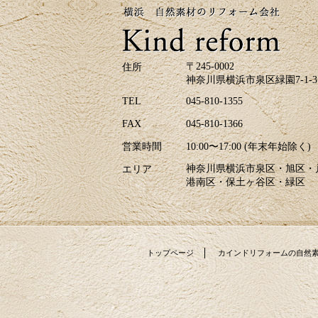
ジでは、H区M様邸のキッチリフォーム、A
区N様邸の玄関ドアリフォーム事例を掲載致
しました。リフォームのご参考に是非ご覧
ください。皆様からのお問合せをお待ちし
ております。
〒245-0002
住所
神奈川県横浜市泉区緑園7-1-3
2026/04/17
青葉が美しい季節になりました。明るい日
TEL
045-810-1355
差しを新しい窓で迎えませんか？環境省が
FAX
045-810-1366
実施する「みらいエコ住宅2026事業」で補
助金の交付が決定しました。断熱性能の高
営業時間
10:00〜17:00 (年末年始除く)
い窓を導入する「窓リノベ」では、熱・遮
音・結露軽減により光熱費の削減や快適な
神奈川県横浜市泉区・旭区・
エリア
住環境の向上が期待できます。（補助金申
港南区・保土ヶ谷区・緑区
請には様々な要件クリアが必要となりま
す）カインドリフォームはお見積り・ご相
談は無料です。皆様からのお問合せをお待
ちしております。
トップページ
カインドリフォームの自然
2026/04/07
春、新しいスタートの季節ですね。大きな
ランドセルを背負った新入生が桜の下を楽
しそうに歩く姿を見かけます。ホームペー
ジでは新しい施工例をアップ致しました。H