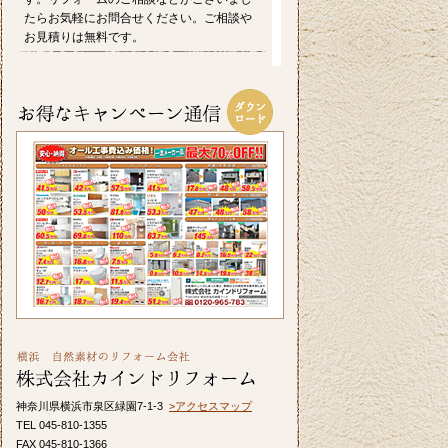
たらお気軽にお問合せください。ご相談や
お見積りは無料です。
2026/07/17
毎日暑い日が続きますがお元気にお過ごし
でしょうか。エアコンを上手に使い水分を
適時摂るなど熱中症対策をしっかりしてい
きたいですね。ホームページでは横浜市S区
T様邸の屋根・外壁のリフォーム事例をアッ
プ致しましたのでご覧ください。カインド
リフォームではお見積り・ご相談を無料で
行っております。お気軽にお問い合わせく
ださい。
2026/06/26
皆さま、こんにちは。晴れ間の少ない日が
続きますが、いかがお過ごしですか？横浜
市A区K様邸の浴室・内窓のリフォーム事例
をアップ致しましたのでご覧ください。カ
インドリフォームではお見積り・ご相談を
無料で行っております。お気軽にお問い合
神奈川県横浜市泉区緑園7-1-3
>アクセスマップ
わせください。
TEL 045-810-1355
FAX 045-810-1366