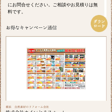
にお問合せください。ご相談やお見積りは無
料です。
2026/07/17
毎日暑い日が続きますがお元気にお過ごしで
しょうか。エアコンを上手に使い水分を適時
摂るなど熱中症対策をしっかりしていきたい
ですね。ホームページでは横浜市S区T様邸の
屋根・外壁のリフォーム事例をアップ致しま
したのでご覧ください。カインドリフォーム
ではお見積り・ご相談を無料で行っておりま
す。お気軽にお問い合わせください。
2026/06/26
皆さま、こんにちは。晴れ間の少ない日が続
きますが、いかがお過ごしですか？横浜市A区