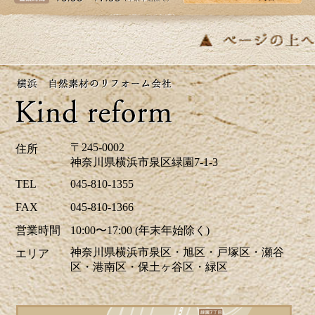
皆さま、こんにちは。夏のように暑い日があ
り体調管理が難しいですね。横浜市K区E様邸
のバス・洗面のリフォーム事例をアップ致し
ましたのでご覧下さい。お見積り、ご相談は
無料です。お気軽にお問合せ下さい。
2026/04/24
ツツジの花が街を鮮やかに彩り、お出かけに
〒245-0002
住所
も最適な季節ですね。当社はゴールデンウイ
神奈川県横浜市泉区緑園7-1-3
ーク中も休まず営業しております。リフォー
TEL
045-810-1355
ムに関するご相談、お見積りなどお気軽にお
FAX
045-810-1366
問い合わせください。ホームページでは、H区
営業時間
10:00〜17:00 (年末年始除く)
M様邸のキッチリフォーム、A区N様邸の玄関
神奈川県横浜市泉区・旭区・戸塚区・瀬谷
エリア
ドアリフォーム事例を掲載致しました。リフ
区・港南区・保土ヶ谷区・緑区
ォームのご参考に是非ご覧ください。皆様か
らのお問合せをお待ちしております。