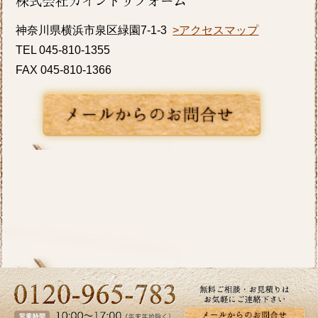
K様邸の浴室・内窓のリフォーム事例をアップ
神奈川県横浜市泉区緑園7-1-3
>アクセスマップ
致しましたのでご覧ください。カインドリフ
TEL 045-810-1355
ォームではお見積り・ご相談を無料で行って
FAX 045-810-1366
おります。お気軽にお問い合わせください。
2026/06/10
いよいよ梅雨入りですね。憂鬱な季節だから
こそ、お家の中では快適に過ごしたいもので
す。横浜市I区T様邸のキッチンリフォーム事
例をアップ致しましたのでご覧ください。カ
インドリフォームではお見積り・ご相談を無
料で行っております。お気軽にお問い合わせ
ください。
2026/05/27