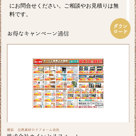
にお問合せください。ご相談やお見積りは無
料です。
2026/07/17
毎日暑い日が続きますがお元気にお過ごしで
しょうか。エアコンを上手に使い水分を適時
摂るなど熱中症対策をしっかりしていきたい
ですね。ホームページでは横浜市S区T様邸の
屋根・外壁のリフォーム事例をアップ致しま
したのでご覧ください。カインドリフォーム
ではお見積り・ご相談を無料で行っておりま
す。お気軽にお問い合わせください。
2026/06/26
皆さま、こんにちは。晴れ間の少ない日が続
きますが、いかがお過ごしですか？横浜市A区