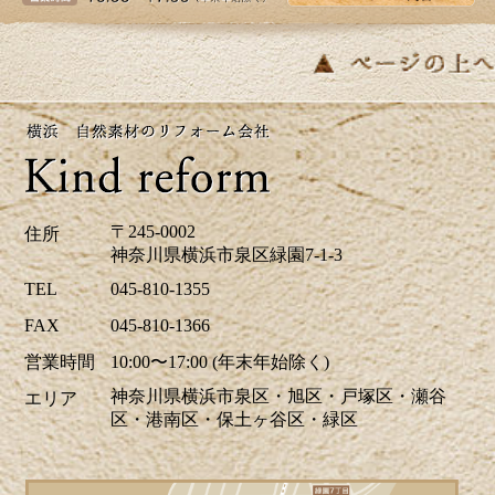
皆さま、こんにちは。夏のように暑い日があ
り体調管理が難しいですね。横浜市K区E様邸
のバス・洗面のリフォーム事例をアップ致し
ましたのでご覧下さい。お見積り、ご相談は
無料です。お気軽にお問合せ下さい。
2026/04/24
ツツジの花が街を鮮やかに彩り、お出かけに
〒245-0002
住所
も最適な季節ですね。当社はゴールデンウイ
神奈川県横浜市泉区緑園7-1-3
ーク中も休まず営業しております。リフォー
TEL
045-810-1355
ムに関するご相談、お見積りなどお気軽にお
FAX
045-810-1366
問い合わせください。ホームページでは、H区
営業時間
10:00〜17:00 (年末年始除く)
M様邸のキッチリフォーム、A区N様邸の玄関
神奈川県横浜市泉区・旭区・戸塚区・瀬谷
エリア
ドアリフォーム事例を掲載致しました。リフ
区・港南区・保土ヶ谷区・緑区
ォームのご参考に是非ご覧ください。皆様か
らのお問合せをお待ちしております。