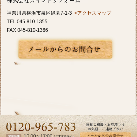
K様邸の浴室・内窓のリフォーム事例をアップ
神奈川県横浜市泉区緑園7-1-3
>アクセスマップ
致しましたのでご覧ください。カインドリフ
TEL 045-810-1355
ォームではお見積り・ご相談を無料で行って
FAX 045-810-1366
おります。お気軽にお問い合わせください。
2026/06/10
いよいよ梅雨入りですね。憂鬱な季節だから
こそ、お家の中では快適に過ごしたいもので
す。横浜市I区T様邸のキッチンリフォーム事
例をアップ致しましたのでご覧ください。カ
インドリフォームではお見積り・ご相談を無
料で行っております。お気軽にお問い合わせ
ください。
2026/05/27