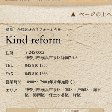
も最適な季節ですね。当社はゴールデンウイ
ーク中も休まず営業しております。リフォー
ムに関するご相談、お見積りなどお気軽にお
問い合わせください。ホームページでは、H区
M様邸のキッチリフォーム、A区N様邸の玄関
ドアリフォーム事例を掲載致しました。リフ
ォームのご参考に是非ご覧ください。皆様か
らのお問合せをお待ちしております。
〒245-0002
住所
神奈川県横浜市泉区緑園7-1-3
2026/04/17
TEL
045-810-1355
青葉が美しい季節になりました。明るい日差
FAX
045-810-1366
しを新しい窓で迎えませんか？環境省が実施
営業時間
10:00〜17:00 (年末年始除く)
する「みらいエコ住宅2026事業」で補助金の
神奈川県横浜市泉区・旭区・戸塚区・瀬谷
エリア
交付が決定しました。断熱性能の高い窓を導
区・港南区・保土ヶ谷区・緑区
入する「窓リノベ」では、熱・遮音・結露軽
減により光熱費の削減や快適な住環境の向上