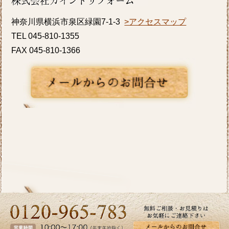
す。横浜市I区T様邸のキッチンリフォーム事
神奈川県横浜市泉区緑園7-1-3
>アクセスマップ
例をアップ致しましたのでご覧ください。カ
TEL 045-810-1355
インドリフォームではお見積り・ご相談を無
FAX 045-810-1366
料で行っております。お気軽にお問い合わせ
ください。
2026/05/27
皆さま、こんにちは。夏のように暑い日があ
り体調管理が難しいですね。横浜市K区E様邸
のバス・洗面のリフォーム事例をアップ致し
ましたのでご覧下さい。お見積り、ご相談は
無料です。お気軽にお問合せ下さい。
2026/04/24
ツツジの花が街を鮮やかに彩り、お出かけに