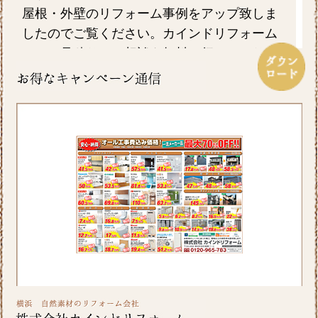
屋根・外壁のリフォーム事例をアップ致しま
したのでご覧ください。カインドリフォーム
ではお見積り・ご相談を無料で行っておりま
す。お気軽にお問い合わせください。
2026/06/26
皆さま、こんにちは。晴れ間の少ない日が続
きますが、いかがお過ごしですか？横浜市A区
K様邸の浴室・内窓のリフォーム事例をアップ
致しましたのでご覧ください。カインドリフ
ォームではお見積り・ご相談を無料で行って
おります。お気軽にお問い合わせください。
2026/06/10
いよいよ梅雨入りですね。憂鬱な季節だから
こそ、お家の中では快適に過ごしたいもので