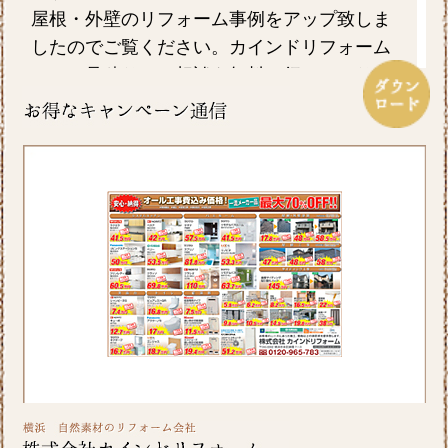
屋根・外壁のリフォーム事例をアップ致しま
したのでご覧ください。カインドリフォーム
ではお見積り・ご相談を無料で行っておりま
す。お気軽にお問い合わせください。
2026/06/26
皆さま、こんにちは。晴れ間の少ない日が続
きますが、いかがお過ごしですか？横浜市A区
K様邸の浴室・内窓のリフォーム事例をアップ
致しましたのでご覧ください。カインドリフ
ォームではお見積り・ご相談を無料で行って
おります。お気軽にお問い合わせください。
2026/06/10
いよいよ梅雨入りですね。憂鬱な季節だから
こそ、お家の中では快適に過ごしたいもので