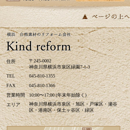
も最適な季節ですね。当社はゴールデンウイ
ーク中も休まず営業しております。リフォー
ムに関するご相談、お見積りなどお気軽にお
問い合わせください。ホームページでは、H区
M様邸のキッチリフォーム、A区N様邸の玄関
ドアリフォーム事例を掲載致しました。リフ
ォームのご参考に是非ご覧ください。皆様か
らのお問合せをお待ちしております。
〒245-0002
住所
神奈川県横浜市泉区緑園7-1-3
2026/04/17
TEL
045-810-1355
青葉が美しい季節になりました。明るい日差
FAX
045-810-1366
しを新しい窓で迎えませんか？環境省が実施
営業時間
10:00〜17:00 (年末年始除く)
する「みらいエコ住宅2026事業」で補助金の
神奈川県横浜市泉区・旭区・戸塚区・瀬谷
エリア
交付が決定しました。断熱性能の高い窓を導
区・港南区・保土ヶ谷区・緑区
入する「窓リノベ」では、熱・遮音・結露軽
減により光熱費の削減や快適な住環境の向上