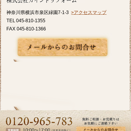
す。横浜市I区T様邸のキッチンリフォーム事
神奈川県横浜市泉区緑園7-1-3
>アクセスマップ
例をアップ致しましたのでご覧ください。カ
TEL 045-810-1355
インドリフォームではお見積り・ご相談を無
FAX 045-810-1366
料で行っております。お気軽にお問い合わせ
ください。
2026/05/27
皆さま、こんにちは。夏のように暑い日があ
り体調管理が難しいですね。横浜市K区E様邸
のバス・洗面のリフォーム事例をアップ致し
ましたのでご覧下さい。お見積り、ご相談は
無料です。お気軽にお問合せ下さい。
2026/04/24
ツツジの花が街を鮮やかに彩り、お出かけに