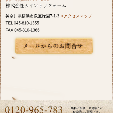
きますが、いかがお過ごしですか？横浜市A区
K様邸の浴室・内窓のリフォーム事例をアップ
神奈川県横浜市泉区緑園7-1-3
>アクセスマップ
致しましたのでご覧ください。カインドリフ
TEL 045-810-1355
ォームではお見積り・ご相談を無料で行って
FAX 045-810-1366
おります。お気軽にお問い合わせください。
2026/06/10
いよいよ梅雨入りですね。憂鬱な季節だから
こそ、お家の中では快適に過ごしたいもので
す。横浜市I区T様邸のキッチンリフォーム事
例をアップ致しましたのでご覧ください。カ
インドリフォームではお見積り・ご相談を無
料で行っております。お気軽にお問い合わせ
ください。
2026/05/27