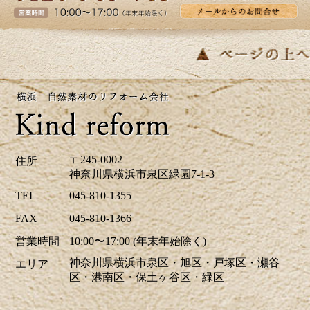
皆さま、こんにちは。夏のように暑い日があ
り体調管理が難しいですね。横浜市K区E様邸
のバス・洗面のリフォーム事例をアップ致し
ましたのでご覧下さい。お見積り、ご相談は
無料です。お気軽にお問合せ下さい。
2026/04/24
ツツジの花が街を鮮やかに彩り、お出かけに
〒245-0002
住所
も最適な季節ですね。当社はゴールデンウイ
神奈川県横浜市泉区緑園7-1-3
ーク中も休まず営業しております。リフォー
TEL
045-810-1355
ムに関するご相談、お見積りなどお気軽にお
FAX
045-810-1366
問い合わせください。ホームページでは、H区
営業時間
10:00〜17:00 (年末年始除く)
M様邸のキッチリフォーム、A区N様邸の玄関
神奈川県横浜市泉区・旭区・戸塚区・瀬谷
エリア
ドアリフォーム事例を掲載致しました。リフ
区・港南区・保土ヶ谷区・緑区
ォームのご参考に是非ご覧ください。皆様か
らのお問合せをお待ちしております。