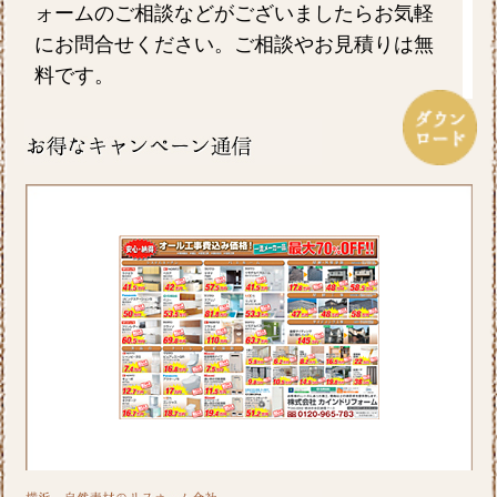
ォームのご相談などがございましたらお気軽
にお問合せください。ご相談やお見積りは無
料です。
2026/07/17
毎日暑い日が続きますがお元気にお過ごしで
しょうか。エアコンを上手に使い水分を適時
摂るなど熱中症対策をしっかりしていきたい
ですね。ホームページでは横浜市S区T様邸の
屋根・外壁のリフォーム事例をアップ致しま
したのでご覧ください。カインドリフォーム
ではお見積り・ご相談を無料で行っておりま
す。お気軽にお問い合わせください。
2026/06/26
皆さま、こんにちは。晴れ間の少ない日が続