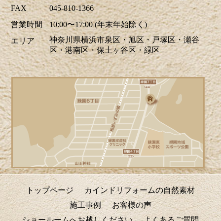
ツツジの花が街を鮮やかに彩り、お出か
FAX
045-810-1366
けにも最適な季節ですね。当社はゴール
営業時間
10:00〜17:00 (年末年始除く)
デンウイーク中も休まず営業しておりま
神奈川県横浜市泉区・旭区・戸塚区・瀬谷
エリア
す。リフォームに関するご相談、お見積
区・港南区・保土ヶ谷区・緑区
りなどお気軽にお問い合わせください。
ホームページでは、H区M様邸のキッチ
リフォーム、A区N様邸の玄関ドアリフォ
ーム事例を掲載致しました。リフォーム
のご参考に是非ご覧ください。皆様から
のお問合せをお待ちしております。
2026/04/17
青葉が美しい季節になりました。明るい
日差しを新しい窓で迎えませんか？環境
トップページ
カインドリフォームの自然素材
省が実施する「みらいエコ住宅2026事
施工事例
お客様の声
業」で補助金の交付が決定しました。断
ショールームへお越しください
よくあるご質問