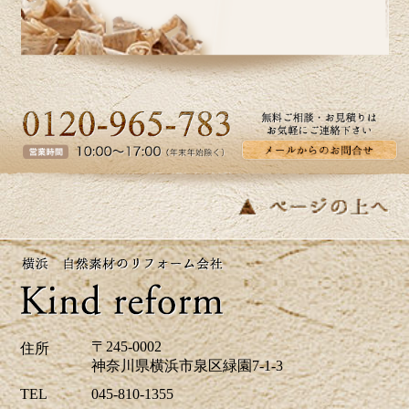
からこそ、お家の中では快適に過ごした
いものです。横浜市I区T様邸のキッチン
リフォーム事例をアップ致しましたので
ご覧ください。カインドリフォームでは
お見積り・ご相談を無料で行っておりま
す。お気軽にお問い合わせください。
2026/05/27
皆さま、こんにちは。夏のように暑い日
があり体調管理が難しいですね。横浜市
K区E様邸のバス・洗面のリフォーム事例
をアップ致しましたのでご覧下さい。お
見積り、ご相談は無料です。お気軽にお
問合せ下さい。
〒245-0002
住所
神奈川県横浜市泉区緑園7-1-3
2026/04/24
TEL
045-810-1355