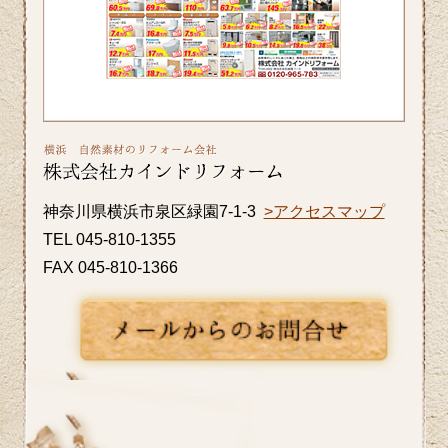
さい。カインドリフォームではお見積
り・ご相談を無料で行っております。お
気軽にお問い合わせください。
2026/06/26
皆さま、こんにちは。晴れ間の少ない日
が続きますが、いかがお過ごしですか？
神奈川県横浜市泉区緑園7-1-3
>アクセスマップ
横浜市A区K様邸の浴室・内窓のリフォー
TEL 045-810-1355
ム事例をアップ致しましたのでご覧くだ
FAX 045-810-1366
さい。カインドリフォームではお見積
り・ご相談を無料で行っております。お
気軽にお問い合わせください。
2026/06/10
いよいよ梅雨入りですね。憂鬱な季節だ